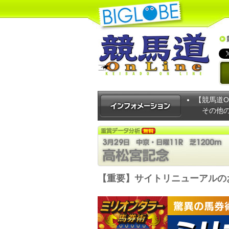
【競馬道O
その他の
【
重要】サイトリニューアルの