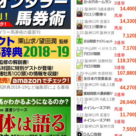
3連単
14,40
3.21 阪神6R 3歳未勝利
馬単
14,33
3.21 阪神11R 若葉S
馬単
ンダラー馬券術の最新刊
3.22 阪神11R 阪神大賞
7,12
典
3連単
7,17
3.20 中山8R ペガサスJS
3連単
119,37
3.22 阪神9R 須磨特別
3連複
107,88
3.20 中山9R 市原特別
馬単
3.20 阪神12R 4歳上1勝
辞典2018-19など編集部による書籍
44,27
クラス
3連単
3.21 阪神12R 4歳上1勝
26,04
クラス
馬連
11,70
3.21 阪神11R 若葉S
3連複
3.22 阪神11R 阪神大賞
7,55
典