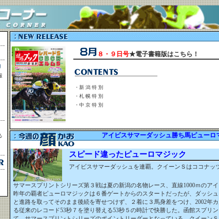
８・９日号
★電子書籍版はこちら！
報
・新 潟 特 別
・札 幌 特 別
・中 京 特 別
アイビスサマーダッシュ勝ち馬ピューロ
る
スピード違ったピューロマジック
アイビスサマーダッシュを連覇。クイーンＳはココナッ
サマースプリントシリーズ第３戦は夏の新潟の名物レース、直線1000ｍのア
昨年の覇者ピューロマジックは６番ゲートからのスタートだったが、ダッシュ
と進路を取ってそのまま後続を寄せつけず、２着に３馬身差をつけ、2002年
る従来のレコード53秒７を塗り替える53秒５の時計で快勝した。函館スプリ
て、サマースプリントシリーズのポイントリーダーとなっている。クイーンＳ