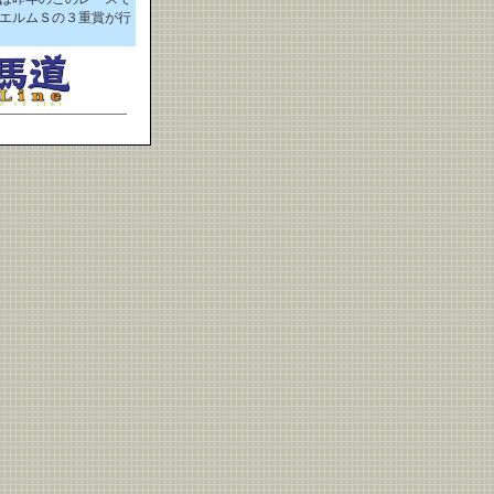
エルムＳの３重賞が行