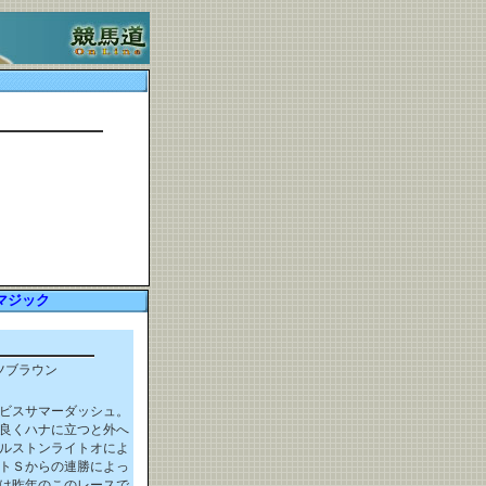
マジック
ツブラウン
イビスサマーダッシュ。
良くハナに立つと外へ
カルストンライトオによ
ントＳからの連勝によっ
は昨年のこのレースで