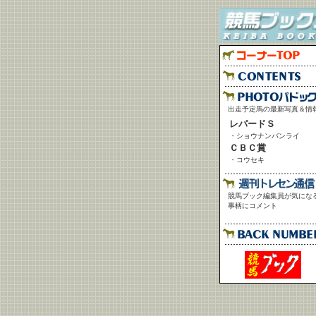
出走予定馬の最新写真＆情
レパードＳ
・
ショウナンバンライ
ＣＢＣ賞
・
コウセキ
競馬ブック編集員が気にな
事柄にコメント