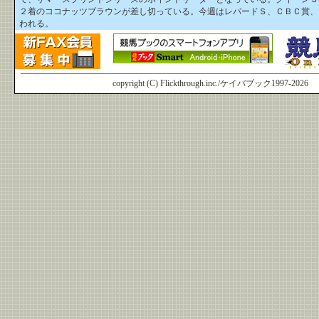
２着のココナッツブラウンが差し切っている。今週はレパードＳ、ＣＢＣ賞、
われる。
copyright (C) Flickthrough.inc./ケイバブック1997-2026